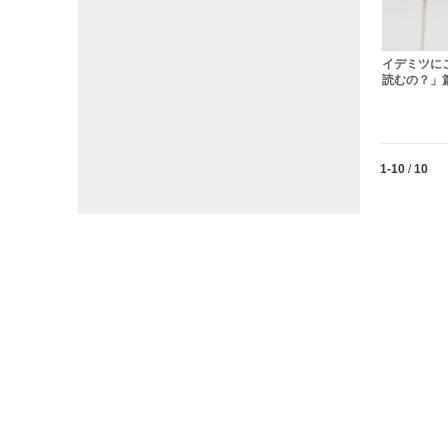
イデミツに
読むの？」篇
Currently lo
1-10
/
10