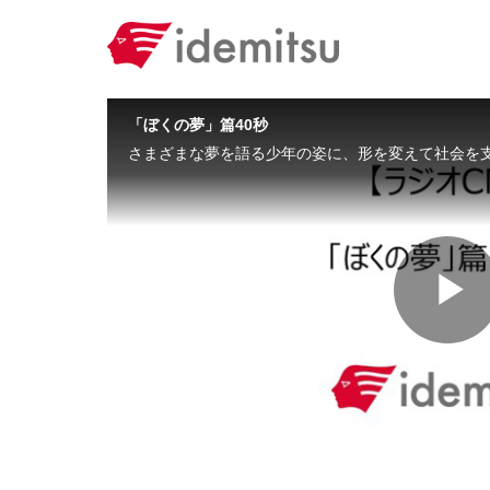
Skip to collection list
Skip to video grid
「ぼくの夢」篇40秒
P
V