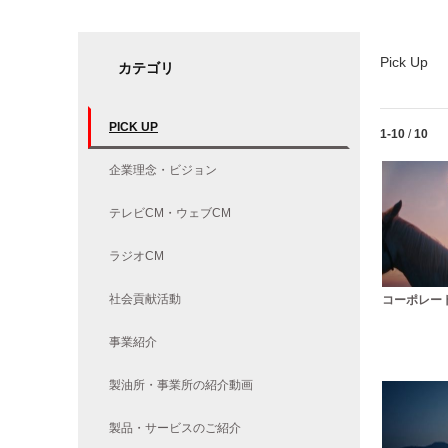
Pick Up
カテゴリ
PICK UP
Currently lo
1-10
/
10
企業理念・ビジョン
テレビCM・ウェブCM
ラジオCM
社会貢献活動
コーポレート
事業紹介
製油所・事業所の紹介動画
製品・サービスのご紹介