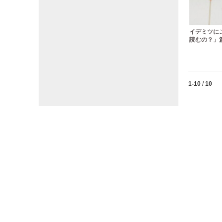
イデミツに
読むの？」篇
Currently lo
1-10
/
10