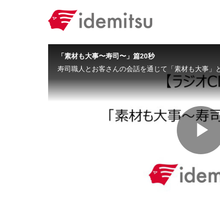
Skip to collection list
Skip to video grid
「素材も大事〜寿司〜」篇20秒
P
V