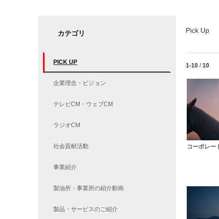
Pick Up
カテゴリ
PICK UP
Currently lo
1-10
/
10
企業理念・ビジョン
テレビCM・ウェブCM
ラジオCM
社会貢献活動
コーポレート
事業紹介
製油所・事業所の紹介動画
製品・サービスのご紹介