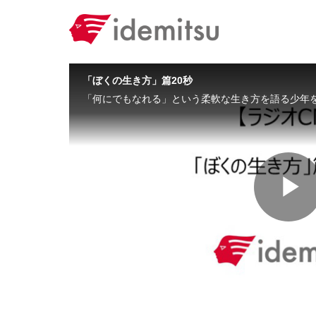
Skip to collection list
Skip to video grid
「ぼくの生き方」篇20秒
P
V