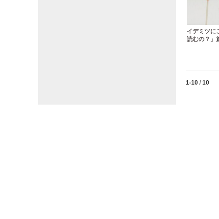
イデミツに
読むの？」篇
Currently lo
1-10
/
10