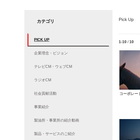
Pick Up
カテゴリ
PICK UP
Currently lo
1-10
/
10
企業理念・ビジョン
テレビCM・ウェブCM
ラジオCM
社会貢献活動
コーポレート
事業紹介
製油所・事業所の紹介動画
製品・サービスのご紹介