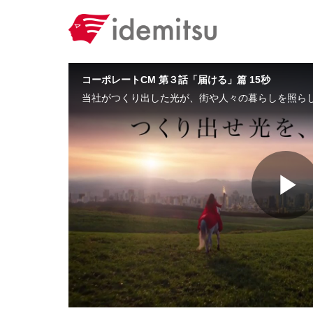
Skip to collection list
Skip to video grid
コーポレートCM 第３話「届ける」篇 15秒
P
V