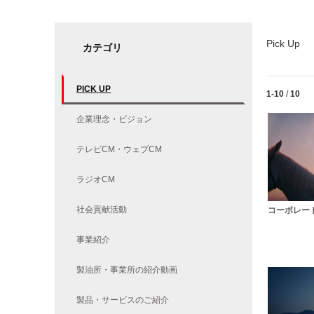
Pick Up
カテゴリ
PICK UP
Currently lo
1-10
/
10
企業理念・ビジョン
テレビCM・ウェブCM
ラジオCM
社会貢献活動
コーポレート
事業紹介
製油所・事業所の紹介動画
製品・サービスのご紹介