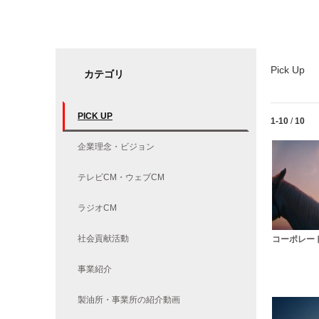
Pick Up
カテゴリ
PICK UP
Currently lo
1-10
/
10
企業理念・ビジョン
テレビCM・ウェブCM
ラジオCM
社会貢献活動
コーポレート
事業紹介
製油所・事業所の紹介動画