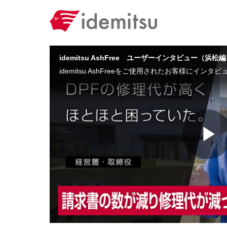
Skip to collection list
Skip to video grid
idemitsu AshFree ユーザーインタビュー（
P
V