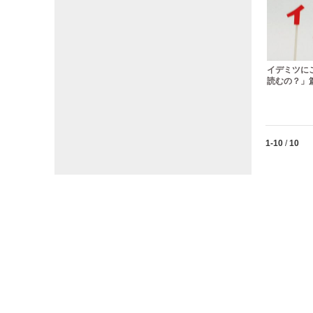
イデミツに
読むの？」篇
Currently lo
1-10
/
10