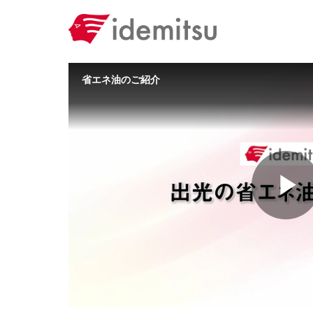
Skip to collection list
Skip to video grid
省エネ油のご紹介
P
V