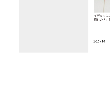
イデミツに
読むの？」篇
Currently lo
1-10
/
10