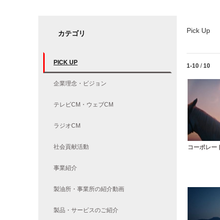
Pick Up
カテゴリ
PICK UP
Currently lo
1-10
/
10
企業理念・ビジョン
テレビCM・ウェブCM
ラジオCM
社会貢献活動
コーポレート
事業紹介
製油所・事業所の紹介動画
製品・サービスのご紹介