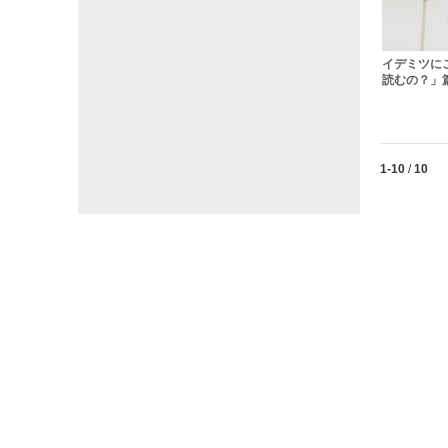
イデミツに
読むの？」篇
Currently lo
1-10
/
10