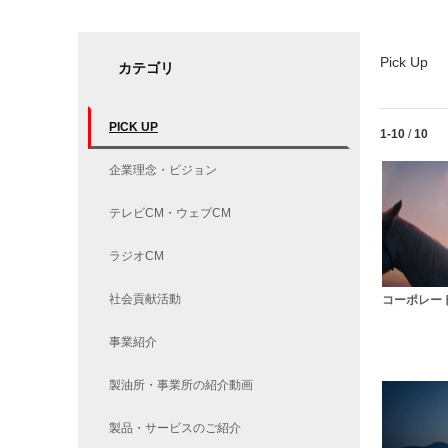
Pick Up
カテゴリ
PICK UP
Currently lo
1-10
/
10
企業理念・ビジョン
テレビCM・ウェブCM
ラジオCM
社会貢献活動
コーポレート
事業紹介
製油所・事業所の紹介動画
製品・サービスのご紹介